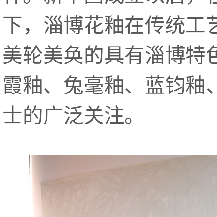
下，淄博花釉在传统工
美轮美奂的具有淄博特
霞釉、兔毫釉、蓝钧釉
士的广泛关注。