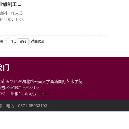
制工 ...
业编制工作人员
22年，1978
|
返回顶部
第
/1页
跳转
我们
明市五华区翠湖北路云南大学昌新国际艺术学院
公室0871-65033193
0031
邮箱：cxica@ynu.edu.cn
周楼
电话：0871-65033193