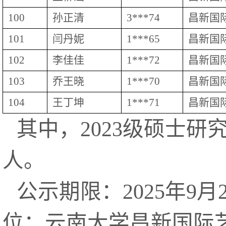
100
孙正清
3***74
昌新国
101
闫丹妮
1***65
昌新国
102
李佳佳
1***72
昌新国
103
乔王晓
1***70
昌新国
104
王丁坤
1***71
昌新国
其中，2023级硕士研
人。
公示期限：2025年9
位：云南大学昌新国际艺术学