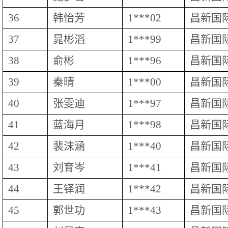
36
韩怡芳
1***02
昌新国
37
晁彬滔
1***99
昌新国
38
俞彬
1***96
昌新国
39
秦晴
1***00
昌新国
40
张雯迪
1***97
昌新国
41
蓝海月
1***98
昌新国
42
裴沫涵
1***40
昌新国
43
刘育岑
1***41
昌新国
44
王铎润
1***42
昌新国
45
郭世功
1***43
昌新国