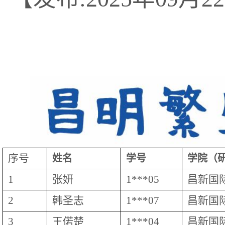
序号
姓名
学号
学院（
1
张妍
1***05
昌新国
2
韩圣志
1***07
昌新国
3
王偌楚
1***04
昌新国