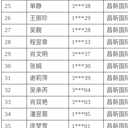
25
单静
3***38
昌新国
26
王丽珍
1***29
昌新国
27
吴靚
1***28
昌新国
28
程昱章
1***33
昌新国
29
肖文明
3***37
昌新国
30
张娟
1***30
昌新国
31
谢莉萍
3***39
昌新国
32
吴承芮
3***04
昌新国
33
肖双艳
3***03
昌新国
34
潘昱蓉
1***95
昌新国
35
庞梦雪
1***01
昌新国