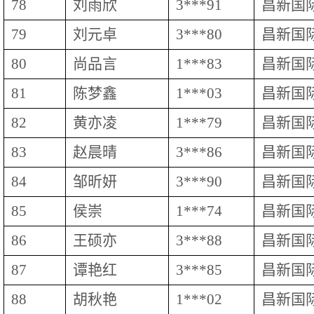
78
刘雨欣
3***91
昌新国
79
刘元卓
3***80
昌新国
80
尚品言
1***83
昌新国
81
陈梦鑫
1***03
昌新国
82
黄亦凌
1***79
昌新国
83
赵晨晴
3***86
昌新国
84
邹昕妍
3***90
昌新国
85
侯崇
1***74
昌新国
86
王硕亦
3***88
昌新国
87
谭艳红
3***85
昌新国
88
胡秋艳
1***02
昌新国