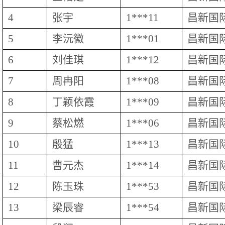
4
张宇
1***11
昌新国
5
李沅徽
1***01
昌新国
6
刘佳琪
1***12
昌新国
7
周冉阳
1***08
昌新国
8
丁颖依霞
1***09
昌新国
9
蔡松燃
1***06
昌新国
10
殷猛
1***13
昌新国
11
曹元杰
1***14
昌新国
12
陈玉珠
1***53
昌新国
13
梁辰睿
1***54
昌新国