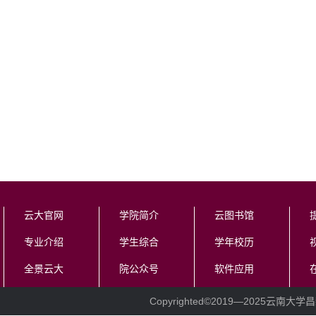
云大官网
学院简介
云图书馆
专业介绍
学生综合
学年校历
全景云大
院公众号
软件应用
Copyrighted©2019—
2025云南大